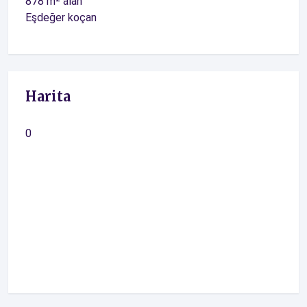
878 m² alan
Eşdeğer koçan
Harita
0