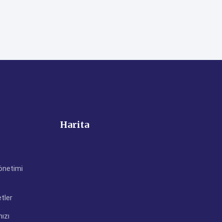
Harita
önetimi
tler
nızı