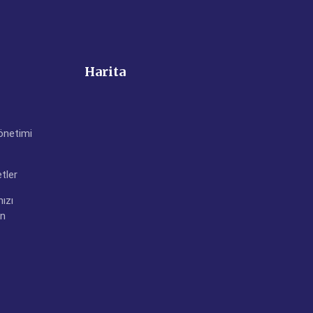
Harita
önetimi
tler
nızı
in