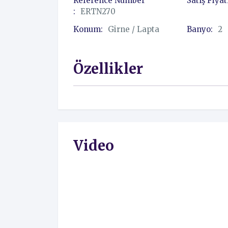
Reference Number
Satış Fiyat
:
ERTN270
Konum:
Girne / Lapta
Banyo:
2
Özellikler
Video