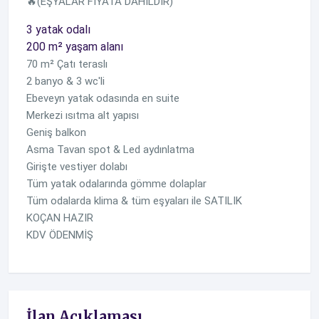
🔥(EŞYALAR FİYATA DAHİLDİR)
3 yatak odalı
200 m² yaşam alanı
70 m² Çatı teraslı
2 banyo & 3 wc'li
Ebeveyn yatak odasında en suite
Merkezi ısıtma alt yapısı
Geniş balkon
Asma Tavan spot & Led aydınlatma
Girişte vestiyer dolabı
Tüm yatak odalarında gömme dolaplar
Tüm odalarda klima & tüm eşyaları ile SATILIK
KOÇAN HAZIR
KDV ÖDENMİŞ
İlan Açıklaması